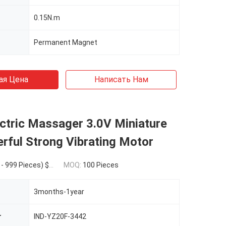
0.15N.m
Permanent Magnet
ая Цена
Написать Нам
ctric Massager 3.0V Miniature
rful Strong Vibrating Motor
99 Pieces) $1.25(10000 - 29999 Pieces) $1.08(>=30000 Pieces)
MOQ:
100 Pieces
3months-1year
r
IND-YZ20F-3442