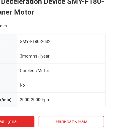
 Deceleration Device SMY-F180-
aner Motor
eces
r
SMY-F180-2032
3months-1year
Coreless Motor
No
r/min)
2000-20000rpm
ая Цена
Написать Нам