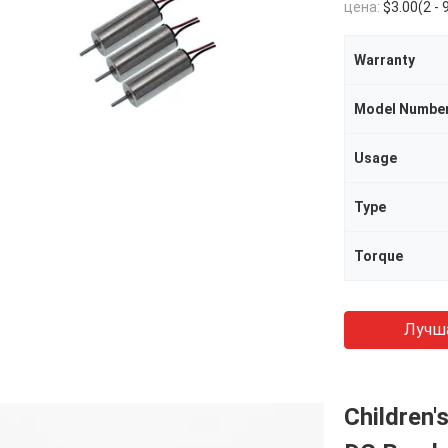
цена:
$3.00(2 - 999 Pieces) $1.38(1000 - 4999
Warranty
Model Numbe
Usage
Type
Torque
Лучш
Children'