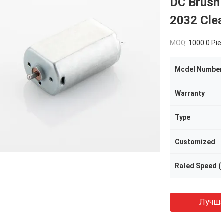
DC Brush
2032 Cle
MOQ:
1000.0 Pi
Model Numbe
Warranty
Type
Customized
Rated Speed (
Лучш