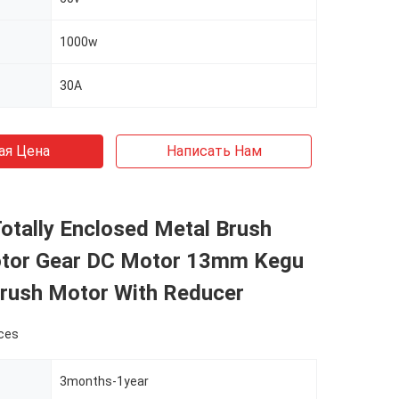
1000w
30A
ая Цена
Написать Нам
otally Enclosed Metal Brush
tor Gear DC Motor 13mm Kegu
Brush Motor With Reducer
ces
3months-1year