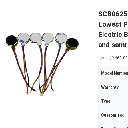
SCB0625L
Lowest Pr
Electric 
and samr
цена:
$2.66(100 - 999 Pieces) $2.5
Model Numbe
Warranty
Type
Customized