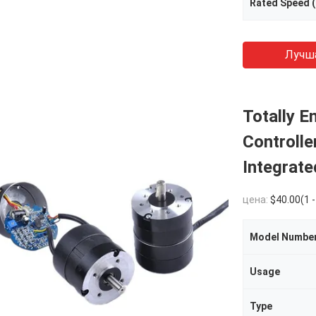
Rated Speed (
Лучш
Totally E
Controll
Integrat
цена:
$40.00(1 - 19 Pieces) $35.00(20 - 4
Model Numbe
Usage
Type