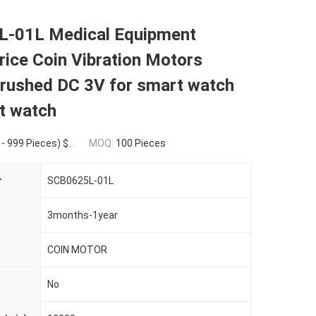
-01L Medical Equipment
ice Coin Vibration Motors
Brushed DC 3V for smart watch
t watch
8(1000 - 9999 Pieces) $2.46(>=10000 Pieces)
MOQ:
100 Pieces
r
SCB0625L-01L
3months-1year
COIN MOTOR
No