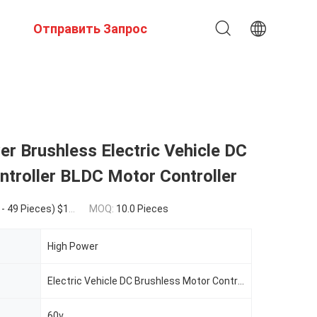
Отправить Запрос
r Brushless Electric Vehicle DC
troller BLDC Motor Controller
.00(50 - 199 Pieces) $13.00(>=200 Pieces)
MOQ:
10.0 Pieces
High Power
Electric Vehicle DC Brushless Motor Controller BLDC Motor Controller
60v