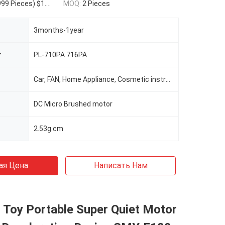
 Pieces) $1.28(5000 - 9999 Pieces) $1.23(>=10000 Pieces)
MOQ:
2 Pieces
3months-1year
r
PL-710PA 716PA
Car, FAN, Home Appliance, Cosmetic instrument, SMART HOME, Medical equipment
DC Micro Brushed motor
2.53g.cm
ая Цена
Написать Нам
s Toy Portable Super Quiet Motor