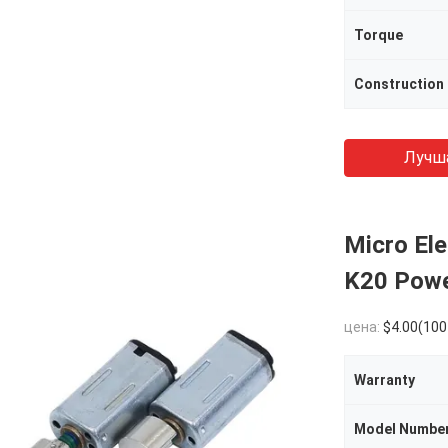
Torque
Construction
Лучш
Micro Ele
K20 Powe
цена:
$4.00(100 - 999 Pieces) $3.20(1000 - 99
Warranty
Model Numbe