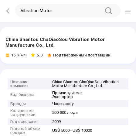
China Shantou ChaQiaoSou Vibration Motor
Manufacture Co., Ltd.
16
5.0
Подтверженный поставщик
YEARS
Название
China Shantou ChaQiaoSou Vibration
компании
Motor Manufacture Co., Ltd.
Производитель
Вид бизнеса:
Экспортер
Бренды:
Чжакиасоу
Количество
200-300 люди
сотрудников:
Год основания:
2009
Годовой объем
US$ 5000 - US$ 10000
продаж: