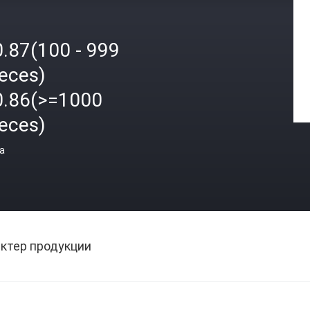
0.87(100 - 999
ieces)
0.86(>=1000
ieces)
а
ктер продукции