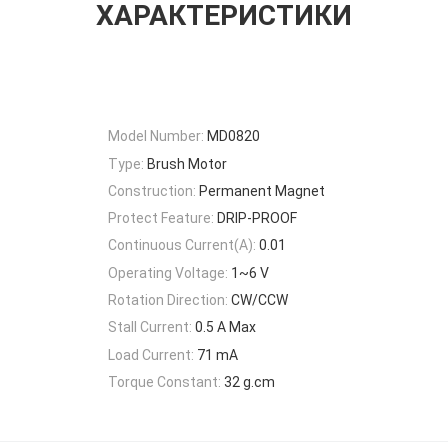
ХАРАКТЕРИСТИКИ
Model Number:
MD0820
Type:
Brush Motor
Construction:
Permanent Magnet
Protect Feature:
DRIP-PROOF
Continuous Current(A):
0.01
Operating Voltage:
1~6 V
Rotation Direction:
CW/CCW
Stall Current:
0.5 A Max
Load Current:
71 mA
Torque Constant:
32 g.cm