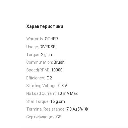
Характеристики
Warranty:
OTHER
Usage:
DIVERSE
Torque:
2 g.cm
Commutation:
Brush
Speed(RPM):
10000
Efficiency:
IE 2
Starting Voltage:
0.8 V
No Load Current:
10 mA Max
Stall Torque:
16 g.cm
Terminal Resistance:
7.3 Â±5% Î©
Сертификация:
CE