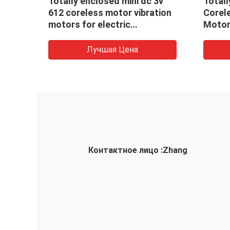
l
Totally enclosed mini dc 3v
Total
612 coreless motor vibration
Corele
tally
motors for electric
Motor
toothbrush and toys
Vibrat
Tooth
Лучшая Цена
Контактное лицо :
Zhang