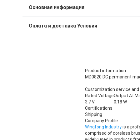
Основная информация
Оплата и доставка Условия
Product information
MD0820 DC permanent mag
Customization service and
Rated Voltage
Output At Ma
3.7 V
0.18 W
Certifications
Shipping
Company Profile
Wingfong Industry
is a prof
comprised of coreless brus
widely used in products fr