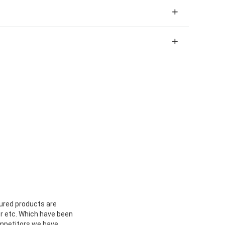
tured products are
r etc. Which have been
ompetitors we have