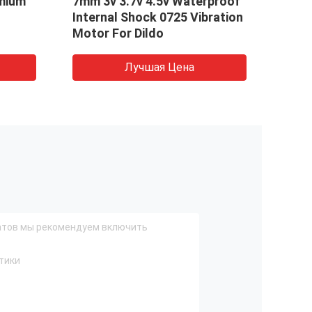
mium
7mm 3v 3.7v 4.5v Waterproof
Mahj
Internal Shock 0725 Vibration
DC m
Motor For Dildo
ZGA3
20RP
TOR
Лучшая Цена