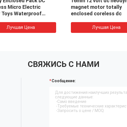
ly Enclosed Pack DC
16mm 12 volt dc neody
ss Micro Electric
magnet motor totally
 Toys Waterproof
enclosed coreless dc
ion Feature For Electric
brush
Лучшая Цена
Лучшая Цена
СВЯЖИСЬ С НАМИ
Сообщение: