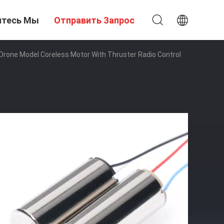
итесь Мы
Отправить Запрос
one Model Coreless Motor With Thruster Radio Control