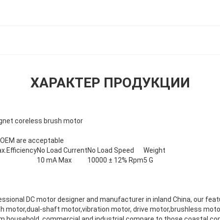
ХАРАКТЕР ПРОДУКЦИИ
net coreless brush motor
 OEM are acceptable
x.Efficiency
No Load Current
No Load Speed
Weight
10 mA Max
10000 ± 12% Rpm
5 G
essional DC motor designer and manufacturer in inland China, our fea
h motor,dual-shaft motor,vibration motor, drive motor,brushless moto
om household, commercial and industrial,compare to those coastal c