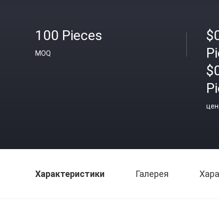
100 Pieces
$
P
MOQ
$
P
цен
Характеристики
Галерея
Хара